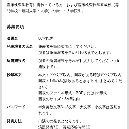
臨床検査学教育に携わっている方、および臨床検査技師養成校（専
門学校・短期大学・大学）の学生・大学院生。
募集要項
演題名
80字以内
発表演者の氏名
発表者を筆頭演者にしてください。
演者は筆頭演者を含め計10名までとします。
所属施設名
演者の所属施設をそれぞれ入力してください（5
施設まで）。
抄録本文
本文：900文字以内、図表がある時は700文字以内
図表：1点のみ(複数あるときは1つにまとめてくだ
さい）
図表のファイル形式：PDFまたはjpg形式
図表のサイズ：3MB以内
パスワード
半角英数文字6～8文字、大文字・小文字は区別さ
れます。
発表方法
口演での発表となります。
演題発表7分、質疑応答時間3分