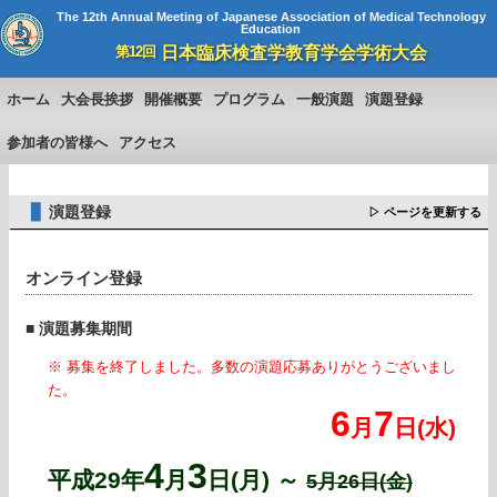
The 12th Annual Meeting of Japanese Association of Medical Technology
Education
日本臨床検査学教育学会学術大会
第12回
ホーム
大会長挨拶
開催概要
プログラム
一般演題
演題登録
参加者の皆様へ
アクセス
▊
演題登録
▷ ページを更新する
オンライン登録
■ 演題募集期間
※ 募集を終了しました。多数の演題応募ありがとうございまし
た。
6
7
月
日(水)
4
3
平成29年
月
日(月) ～
5月26日(金)