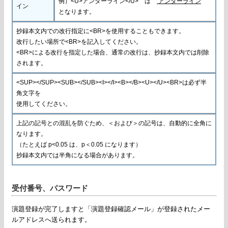
例）<U>アンダーライン</U> は
アンダーライン
イン
となります。
抄録本文内での改行指定に<BR>を使用することもできます。
改行したい場所で<BR>を記入してください。
<BR>による改行を指定した場合、通常の改行は、抄録本文内では削除
されます。
<SUP></SUP><SUB></SUB><I></I><B></B><U></U><BR>は必ず半
角文字を
使用してください。
上記の記号との混乱を防ぐため、＜および＞の記号は、自動的に全角に
なります。
（たとえば p<0.05 は、p＜0.05 になります）
抄録本文内では半角になる場合があります。
受付番号、パスワード
演題登録が完了しますと「演題登録確認メール」が登録されたメー
ルアドレスへ送られます。