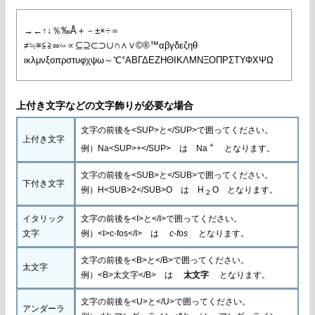
→←↑↓％‰Å＋－±×÷＝
≠≒≡≦≧∞∽∝⊆⊇⊂⊃∪∩∧∨©®™αβγδεζηθ
ικλμνξοπρστυφχψω～℃°ΑΒΓΔΕΖΗΘΙΚΛΜΝΞΟΠΡΣΤΥΦΧΨΩ
上付き文字などの文字飾りが必要な場合
文字の前後を<SUP>と</SUP>で囲ってください。
上付き文字
+
例）Na<SUP>+</SUP> は Na
となります。
文字の前後を<SUB>と</SUB>で囲ってください。
下付き文字
例）H<SUB>2</SUB>O は H
O となります。
2
イタリック
文字の前後を<I>と</I>で囲ってください。
文字
例）<I>c-fos</I> は
c-fos
となります。
文字の前後を<B>と</B>で囲ってください。
太文字
例）<B>太文字</B> は
太文字
となります。
文字の前後を<U>と</U>で囲ってください。
アンダーラ